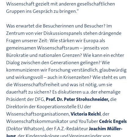
Wissenschaft gezielt mit anderen gesellschaftlichen
Gruppen ins Gespräch zu bringen.“
Was erwartet die Besucherinnen und Besucher? Im
Zentrum von vier Diskussionspanels stehen drängende
Fragen unserer Zeit: Wie stärken wir Europa als
gemeinsamen Wissenschaftsraum – jenseits von
Bürokratie und nationalen Grenzen? Wie kann ein echter
Dialog zwischen den Generationen gelingen? Wie
kommunizieren wir Forschung verständlich, glaubwürdig
und wirkungsvoll – auch in Krisenzeiten? Wie steht es um
die Wissenschaftsfreiheit und was ist nötig, um sie
dauerhaft zu sichern? Es diskutieren u.a. der ehemalige
Präsident der DFG,
Prof. Dr. Peter Strohschneider,
die
Direktorin der Kooperationsstelle EU der
Wissenschaftsorganisationen,
Victoria Reichl
, der
Wissenschaftskommunikator und YouTuber
Cedric Engels
(Doktor Whatson), der F.A.Z.-Redakteur
Joachim Müller-
Jung
, der Kinderonkologe und Vereinsgründer von