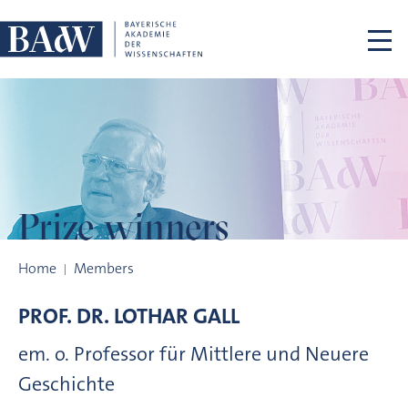
Skip navigation
Prize winners
Prize winners
Home
Members
PROF. DR.
LOTHAR
GALL
em. o. Professor für Mittlere und Neuere
Geschichte