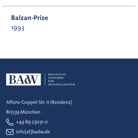
Balzan-Prize
1993
Alfons-Goppel-Str. 11 (Residenz)
80539 München
+49 89 23031-0
info[at]badw.de