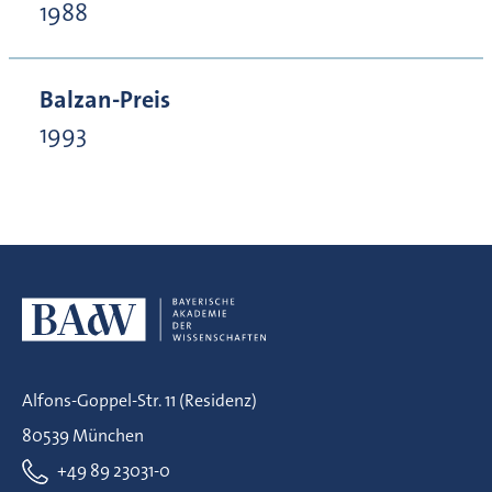
1988
Balzan-Preis
1993
Alfons-Goppel-Str. 11 (Residenz)
80539 München
+49 89 23031-0