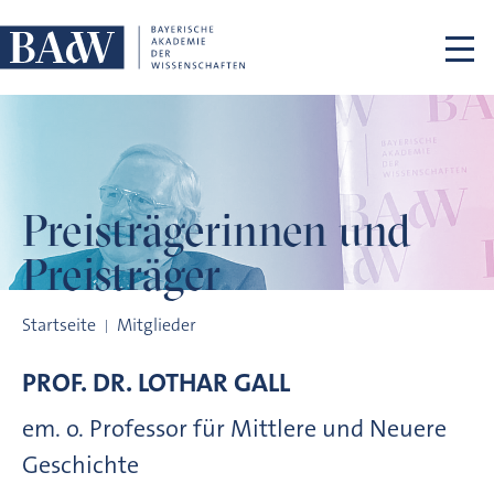
Navigation überspringen
Preisträgerinnen
und
Preisträger
Preisträgerinnen und Preisträger
Startseite
Mitglieder
PROF. DR.
LOTHAR
GALL
em. o. Professor für Mittlere und Neuere
Geschichte