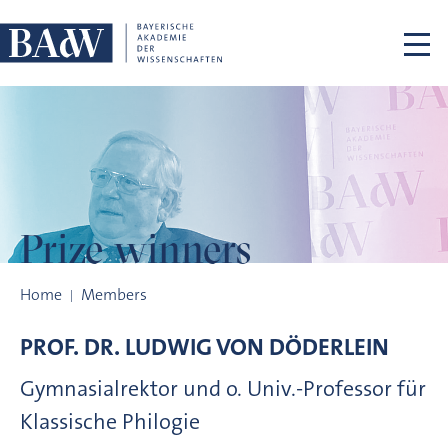
Skip navigation
Prize winners
Prize winners
Home
Members
PROF. DR.
LUDWIG VON
DÖDERLEIN
Gymnasialrektor und o. Univ.-Professor für
Klassische Philogie