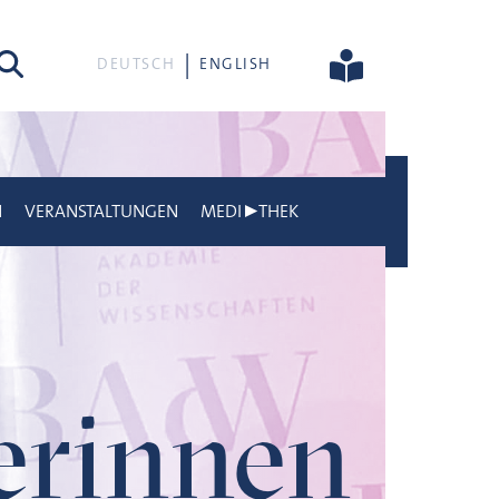
he
DEUTSCH
ENGLISH
N
VERANSTALTUNGEN
MEDI▶THEK
gerinnen