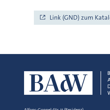
Link (GND) zum Katal
Alfons-Goppel-Str. 11 (Residenz)