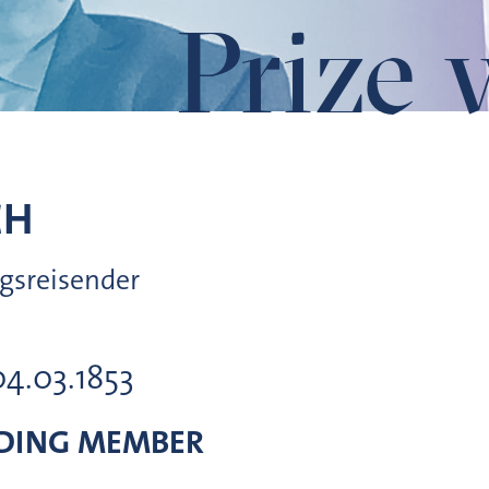
Prize 
CH
gsreisender
04.03.1853
DING MEMBER