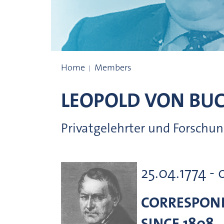
Prize winners
Home
Members
LEOPOLD VON
BU
Privatgelehrter und Forschun
25.04.1774 - 
CORRESPON
SINCE 1808