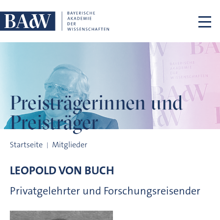
Navigation überspringen
Preisträgerinnen
und
Preisträger
Preisträgerinnen und Preisträger
Startseite
Mitglieder
LEOPOLD VON
BUCH
Privatgelehrter und Forschungsreisender