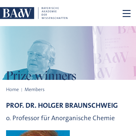
Skip navigation
Prize winners
Prize winners
Home
Members
PROF. DR.
HOLGER
BRAUNSCHWEIG
o. Professor für Anorganische Chemie