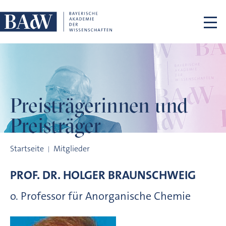
Navigation überspringen
Preisträgerinnen
und
Preisträger
Preisträgerinnen und Preisträger
Startseite
Mitglieder
PROF. DR.
HOLGER
BRAUNSCHWEIG
o. Professor für Anorganische Chemie