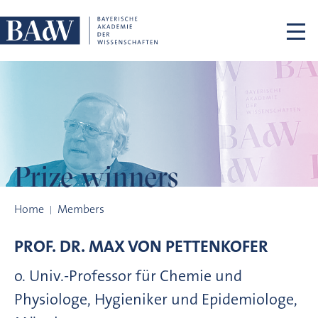
Skip navigation
Prize winners
Prize winners
Home
Members
PROF. DR.
MAX VON
PETTENKOFER
o. Univ.-Professor für Chemie und
Physiologe, Hygieniker und Epidemiologe,