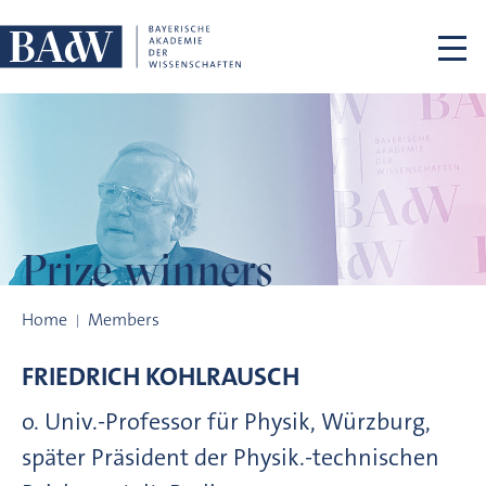
Skip navigation
Prize winners
Prize winners
Home
Members
FRIEDRICH
KOHLRAUSCH
o. Univ.-Professor für Physik, Würzburg,
später Präsident der Physik.-technischen