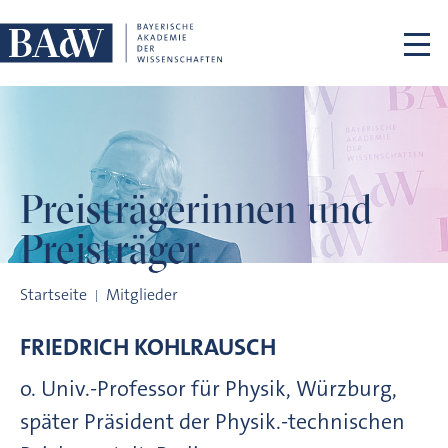
Navigation überspringen
Preisträgerinnen
und
Preisträger
Preisträgerinnen und Preisträger
Startseite
Mitglieder
FRIEDRICH
KOHLRAUSCH
o. Univ.-Professor für Physik, Würzburg,
später Präsident der Physik.-technischen