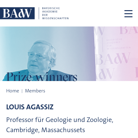
Skip navigation
Prize winners
Prize winners
Home
Members
LOUIS
AGASSIZ
Professor für Geologie und Zoologie,
Cambridge, Massachussets