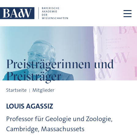
Navigation überspringen
Preisträgerinnen
und
Preisträger
Preisträgerinnen und Preisträger
Startseite
Mitglieder
LOUIS
AGASSIZ
Professor für Geologie und Zoologie,
Cambridge, Massachussets