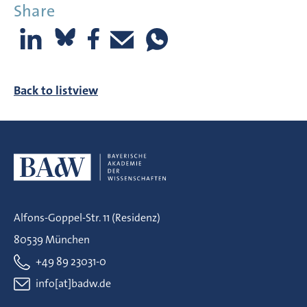
Share
Back to listview
Alfons-Goppel-Str. 11 (Residenz)
80539 München
+49 89 23031-0
info[at]badw.de