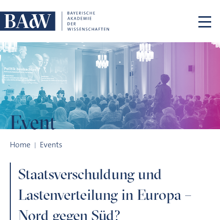
Skip navigation
Event
Staatsverschuldung und Lastenverteilung in Europa – Nord 
Home
Events
Staatsverschuldung und
Lastenverteilung in Europa –
Nord gegen Süd?