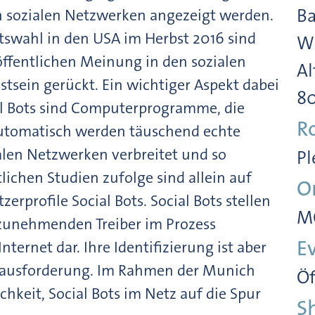
Ba
en sozialen Netzwerken angezeigt werden.
ftswahl in den USA im Herbst 2016 sind
Wi
ffentlichen Meinung in den sozialen
Al
tsein gerückt. Ein wichtiger Aspekt dabei
8
ial Bots sind Computerprogramme, die
R
Automatisch werden täuschend echte
ialen Netzwerken verbreitet und so
Pl
lichen Studien zufolge sind allein auf
O
zerprofile Social Bots. Social Bots stellen
M
zunehmenden Treiber im Prozess
E
ternet dar. Ihre Identifizierung ist aber
erausforderung. Im Rahmen der Munich
Öf
hkeit, Social Bots im Netz auf die Spur
S