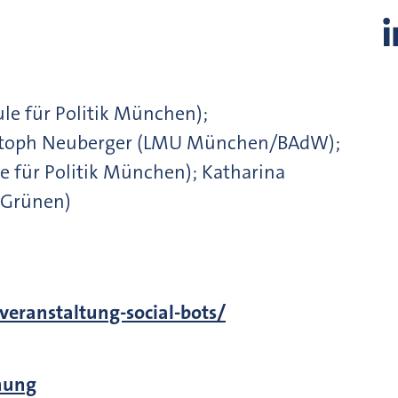
le für Politik München);
ristoph Neuberger (LMU München/BAdW);
le für Politik München); Katharina
r Grünen)
-veranstaltung-social-bots/
hung