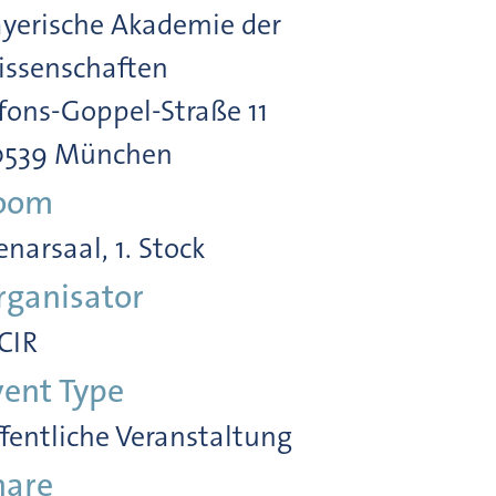
yerische Akademie der
ssenschaften
fons-Goppel-Straße 11
0539 München
oom
enarsaal, 1. Stock
rganisator
CIR
vent Type
fentliche Veranstaltung
hare