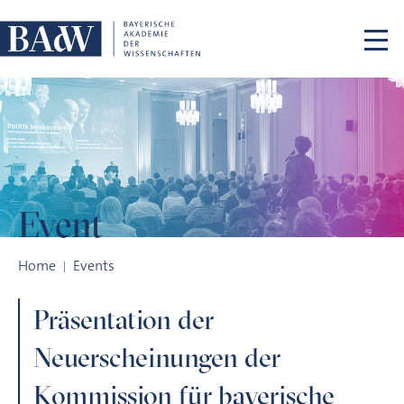
Skip navigation
Event
Präsentation der Neuerscheinungen der Kommission für bay
Home
Events
Präsentation der
Neuerscheinungen der
Kommission für bayerische