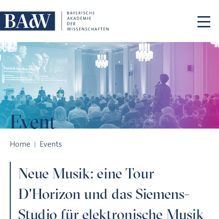
Skip navigation
Event
Neue Musik: eine Tour D'Horizon und das Siemens-Studio für
Home
Events
Neue Musik: eine Tour
D'Horizon und das Siemens-
Studio für elektronische Musik