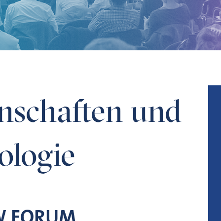
gie
nschaften und
ologie
W FORUM