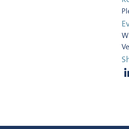
Pl
E
Wi
Ve
S