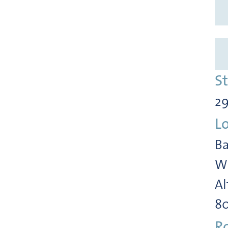
S
29
L
Ba
Wi
Al
8
R