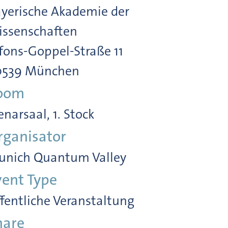
yerische Akademie der
ssenschaften
fons-Goppel-Straße 11
0539 München
oom
enarsaal, 1. Stock
rganisator
unich Quantum Valley
vent Type
fentliche Veranstaltung
hare