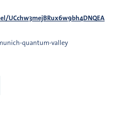
nnel/UCchw3mejBRux6w9bh4DNQEA
munich-quantum-valley