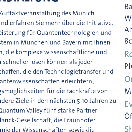
Ba
 Auftaktveranstaltung des Munich
Wi
d erfahren Sie mehr über die Initiative.
Al
geisterung für Quantentechnologien und
8
stem in München und Bayern mit Ihnen
, die komplexe wissenschaftliche und
R
 schneller lösen können als jeder
Pl
haffen, die den Technologietransfer und
O
antenwissenschaften erleichtern;
M
gsmöglichkeiten für die Fachkräfte von
ere Ziele in den nächsten 5-10 Jahren zu
E
Quantum Valley fünf starke Partner
Öf
nck-Gesellschaft, die Fraunhofer
S
emie der Wissenschaften sowie die