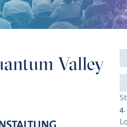
antum Valley
S
4.
L
ANSTALTUNG