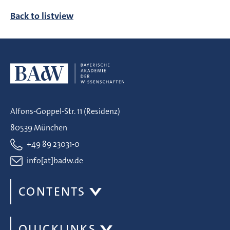
Back to listview
Alfons-Goppel-Str. 11 (Residenz)
80539 München
+49 89 23031-0
info[at]badw.de
CONTENTS
QUICKLINKS