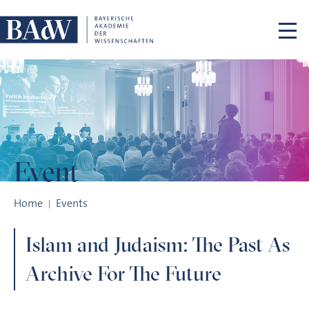
Skip navigation
Event
Islam and Judaism: The Past As Archive For The Future
Home
Events
Islam and Judaism: The Past As
Archive For The Future