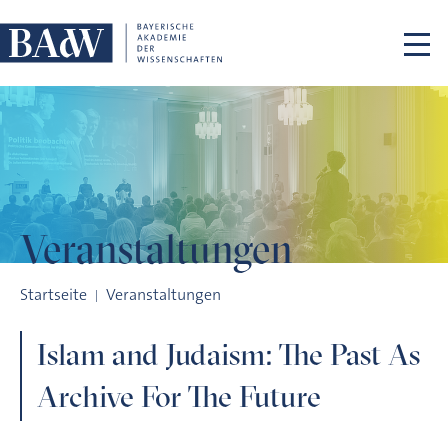
Navigation überspringen
Veranstaltungen
Islam and Judaism: The Past As Archive For The Future
Startseite
Veranstaltungen
Islam and Judaism: The Past As
Archive For The Future