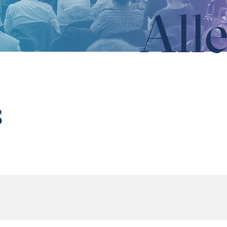
All
s