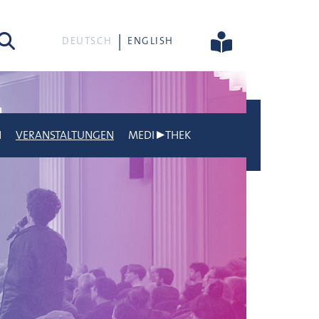
he
DEUTSCH
ENGLISH
N
VERANSTALTUNGEN
MEDI▶THEK