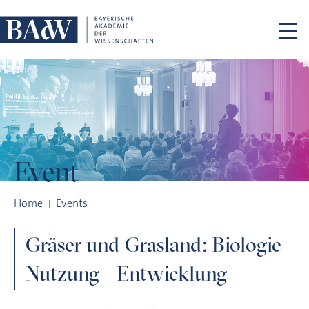
Skip navigation
Event
Gräser und Grasland: Biologie - Nutzung - Entwicklung
Home
Events
Gräser und Grasland: Biologie -
Nutzung - Entwicklung