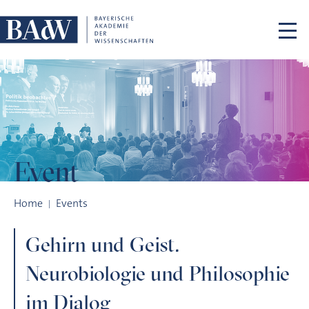
Skip navigation
Event
Gehirn und Geist. Neurobiologie und Philosophie im Dialog
Home
Events
Gehirn und Geist.
Neurobiologie und Philosophie
im Dialog