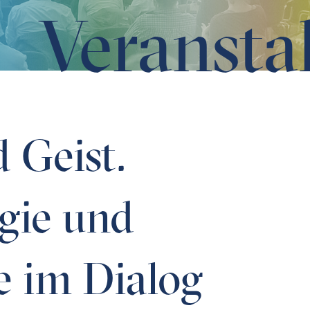
Veransta
losophie im Dialog
 Geist.
gie und
e im Dialog