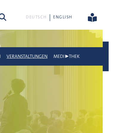
he
DEUTSCH
ENGLISH
N
VERANSTALTUNGEN
MEDI▶THEK