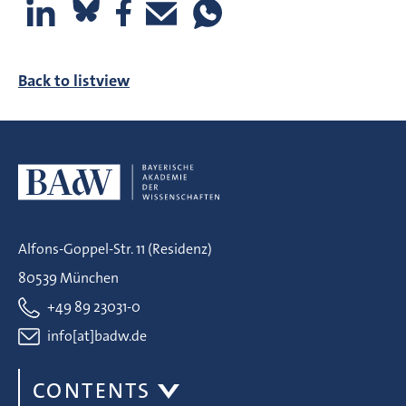
Back to listview
Alfons-Goppel-Str. 11 (Residenz)
80539 München
+49 89 23031-0
info[at]badw.de
CONTENTS