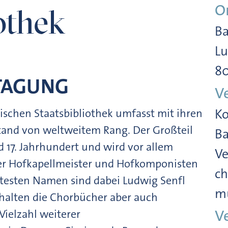
O
othek
Ba
Lu
8
 TAGUNG
V
schen Staatsbibliothek umfasst mit ihren
Ko
tand von weltweitem Rang. Der Großteil
Ba
 17. Jahrhundert und wird vor allem
Ve
er Hofkapellmeister und Hofkomponisten
ch
testen Namen sind dabei Ludwig Senfl
m
nhalten die Chorbücher aber auch
V
Vielzahl weiterer