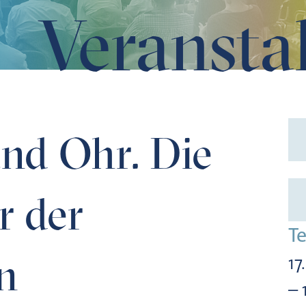
Veransta
yerischen Staatsbibliothek
nd Ohr. Die
r der
T
n
17
– 