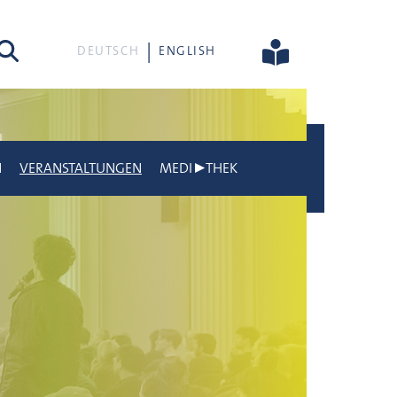
he
DEUTSCH
ENGLISH
N
VERANSTALTUNGEN
MEDI▶THEK