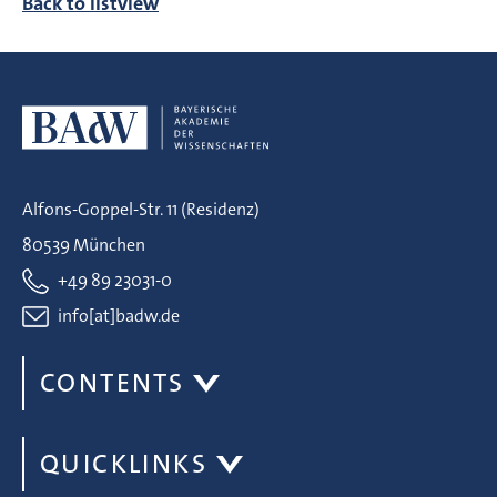
Back to listview
Alfons-Goppel-Str. 11 (Residenz)
80539 München
+49 89 23031-0
info[at]badw.de
CONTENTS
QUICKLINKS