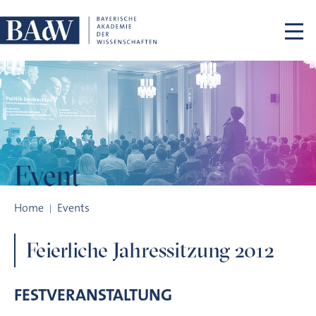
Skip navigation
Event
Feierliche Jahressitzung 2012
Home
Events
Feierliche Jahressitzung 2012
FESTVERANSTALTUNG