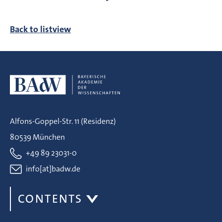
Back to listview
Alfons-Goppel-Str. 11 (Residenz)
80539 München
+49 89 23031-0
info[at]badw.de
CONTENTS