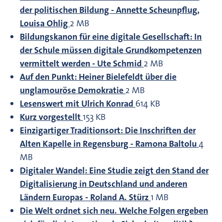
der politischen Bildung - Annette Scheunpflug,
Louisa Ohlig
2 MB
Bildungskanon für eine digitale Gesellschaft: In
der Schule müssen digitale Grundkompetenzen
vermittelt werden - Ute Schmid
2 MB
Auf den Punkt: Heiner Bielefeldt über die
unglamouröse Demokratie
2 MB
Lesenswert mit Ulrich Konrad
614 KB
Kurz vorgestellt
153 KB
Einzigartiger Traditionsort: Die Inschriften der
Alten Kapelle in Regensburg - Ramona Baltolu
4
MB
Digitaler Wandel: Eine Studie zeigt den Stand der
Digitalisierung in Deutschland und anderen
Ländern Europas - Roland A. Stürz
1 MB
Die Welt ordnet sich neu. Welche Folgen ergeben