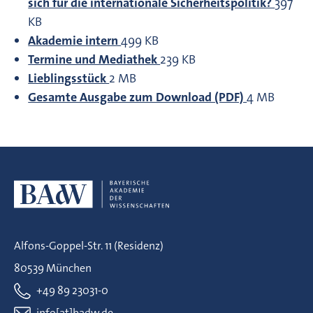
sich für die internationale Sicherheitspolitik?
397
KB
Akademie intern
499 KB
Termine und Mediathek
239 KB
Lieblingsstück
2 MB
Gesamte Ausgabe zum Download (PDF)
4 MB
Alfons-Goppel-Str. 11 (Residenz)
80539 München
+49 89 23031-0
info[at]badw.de