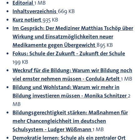
Editorial
1 MB
Inhaltsverzeichnis
669 KB
Kurz notiert
935 KB
Im Gespräch: Der Mediziner Matthias Tschöp über
Wirkung und Einsatzmöglichkeiten neuer
Medikamente gegen Übergewicht
895 KB
Fokus: Schule der Zukunft - Zukunft der Schule
199 KB
Weckruf für die Bildung: Warum wir Bildung noch
viel ernster nehmen müssen - Cordula Artelt
1 MB
Bildung und Wohlstand: Warum wir mehr in
Bildung investieren müssen - Monika Schnitzer
2
MB
Bildungsgerechtigkeit stärken: Maßnahmen für
mehr Chancengleichheit im deutschen
Schulsystem - Ludger Wößmann
1 MB
Demokratie lernen: Schule als ein zentraler Ort