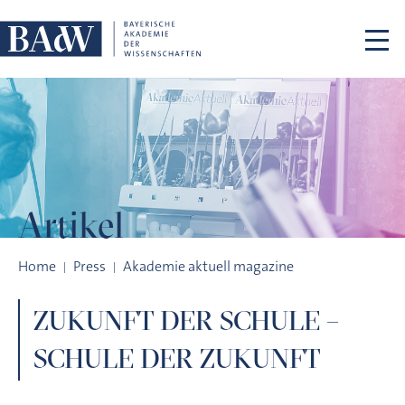
Skip navigation
Artikel
ZUKUNFT DER SCHULE – SCHULE DER ZUKUNFT
Home
Press
Akademie aktuell magazine
ZUKUNFT DER SCHULE –
SCHULE DER ZUKUNFT