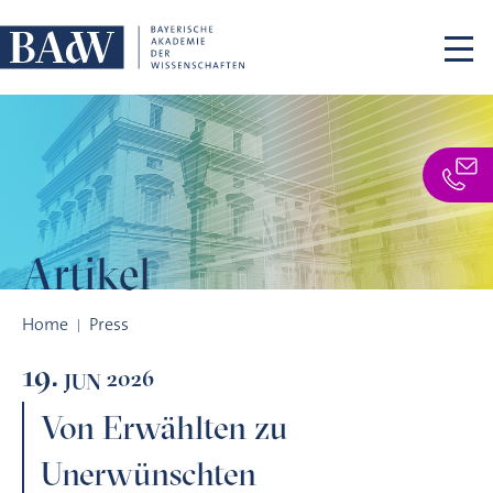
Skip navigation
Artikel
Von Erwählten zu Unerwünschten
Home
Press
19.
2026
JUN
Von Erwählten zu
Unerwünschten