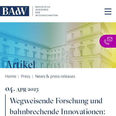
Skip navigation
Artikel
Wegweisende Forschung und bahnbrechende Innovationen: Ba
Home
Press
News & press releases
04.
2025
APR
Wegweisende Forschung und
bahnbrechende Innovationen: