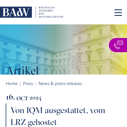
Skip navigation
Artikel
Von IQM ausgestattet, vom LRZ gehostet
Home
Press
News & press releases
16.
2024
OCT
Von IQM ausgestattet, vom
LRZ gehostet