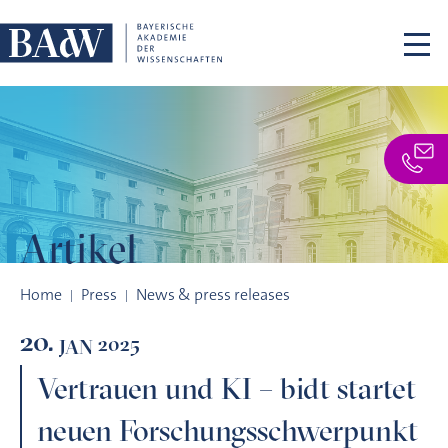
Skip navigation
Artikel
Vertrauen und KI – bidt startet neuen Forschungsschwerpunk
Home
Press
News & press releases
20.
2025
JAN
Vertrauen und KI – bidt startet
neuen Forschungsschwerpunkt