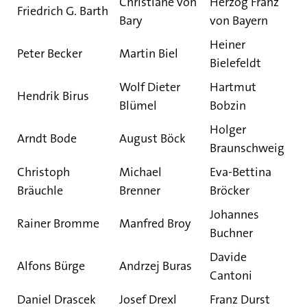
Christiane von
Herzog Franz
Friedrich G. Barth
Bary
von Bayern
Heiner
Peter Becker
Martin Biel
Bielefeldt
Wolf Dieter
Hartmut
Hendrik Birus
Blümel
Bobzin
Holger
Arndt Bode
August Böck
Braunschweig
Christoph
Michael
Eva-Bettina
Bräuchle
Brenner
Bröcker
Johannes
Rainer Bromme
Manfred Broy
Buchner
Davide
Alfons Bürge
Andrzej Buras
Cantoni
Daniel Drascek
Josef Drexl
Franz Durst