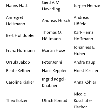
Gerd V. M.
Hanns Hatt
Jürgen Heinze
Haverling
Annegret
Andreas
Andreas Hirsch
Heitmann
Höfele
Thomas O.
Karl-Heinz
Bert Hölldobler
Höllmann
Hoffmann
Johannes B.
Franz Hofmann
Martin Hose
Huber
Ursula Jakob
Peter Jenni
André Kaup
Beate Kellner
Hans Keppler
Horst Kessler
Ingrid Kögel-
Caroline Kisker
Anna Köhler
Knabner
Nicole
Theo Kölzer
Ulrich Konrad
Koschate-
Fischer