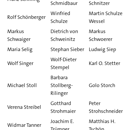
Schmidbaur
Schnitzer
Winfried
Martin Schulze
Rolf Schönberger
Schulze
Wessel
Markus
Dietrich von
Markus
Schwaiger
Schweinitz
Schwoerer
Maria Selig
Stephan Sieber
Ludwig Siep
Wolf-Dieter
Wolf Singer
Karl O. Stetter
Stempel
Barbara
Michael Stoll
Stollberg-
Golo Storch
Rilinger
Gotthard
Peter
Verena Streibel
Strohmaier
Strohschneider
Joachim E.
Matthias H.
Widmar Tanner
Trümper
Tschöp