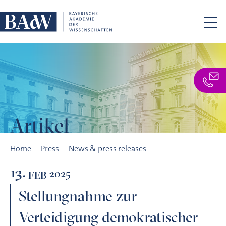
Skip navigation
Artikel
Stellungnahme zur Verteidigung demokratischer Werte
Home
Press
News & press releases
13.
2025
FEB
Stellungnahme zur
Verteidigung demokratischer