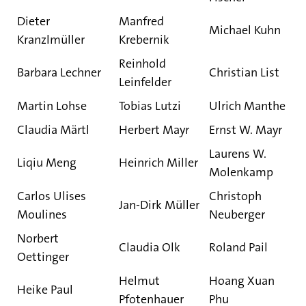
Dieter
Manfred
Michael Kuhn
Kranzlmüller
Krebernik
Reinhold
Barbara Lechner
Christian List
Leinfelder
Martin Lohse
Tobias Lutzi
Ulrich Manthe
Claudia Märtl
Herbert Mayr
Ernst W. Mayr
Laurens W.
Liqiu Meng
Heinrich Miller
Molenkamp
Carlos Ulises
Christoph
Jan-Dirk Müller
Moulines
Neuberger
Norbert
Claudia Olk
Roland Pail
Oettinger
Helmut
Hoang Xuan
Heike Paul
Pfotenhauer
Phu