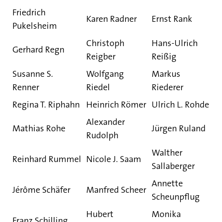
Friedrich
Karen Radner
Ernst Rank
Pukelsheim
Christoph
Hans-Ulrich
Gerhard Regn
Reigber
Reißig
Susanne S.
Wolfgang
Markus
Renner
Riedel
Riederer
Regina T. Riphahn
Heinrich Römer
Ulrich L. Rohde
Alexander
Mathias Rohe
Jürgen Ruland
Rudolph
Walther
Reinhard Rummel
Nicole J. Saam
Sallaberger
Annette
Jérôme Schäfer
Manfred Scheer
Scheunpflug
Hubert
Monika
Franz Schilling