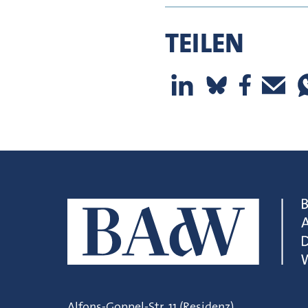
TEILEN
Alfons-Goppel-Str. 11 (Residenz)