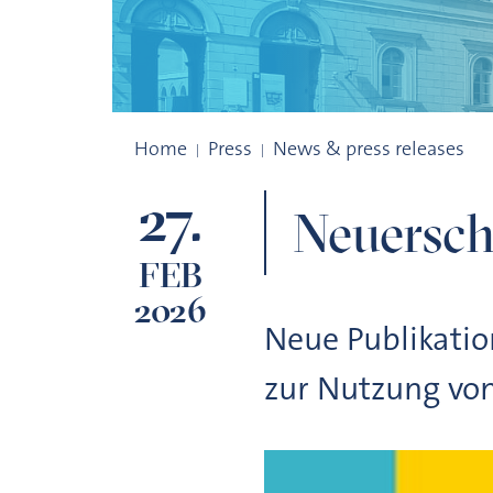
Neuerscheinung: Big Data for Better Hea
Home
Press
News & press releases
27.
Neuersch
FEB
2026
Neue Publikatio
zur Nutzung vo