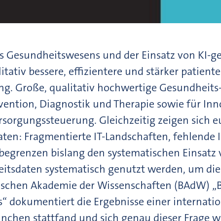
des Gesundheitswesens und der Einsatz von KI-g
tativ bessere, effizientere und stärker patient
g. Große, qualitativ hochwertige Gesundheits-
rävention, Diagnostik und Therapie sowie für In
sorgungssteuerung. Gleichzeitig zeigen sich eu
ten: Fragmentierte IT-Landschaften, fehlende 
egrenzen bislang den systematischen Einsatz
tsdaten systematisch genutzt werden, um dies
ischen Akademie der Wissenschaften (BAdW) „Bi
“ dokumentiert die Ergebnisse einer internatio
chen stattfand und sich genau dieser Frage w