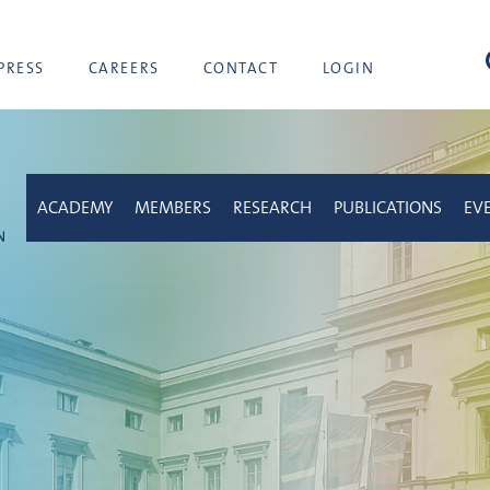
sea
PRESS
CAREERS
CONTACT
LOGIN
ACADEMY
MEMBERS
RESEARCH
PUBLICATIONS
EV