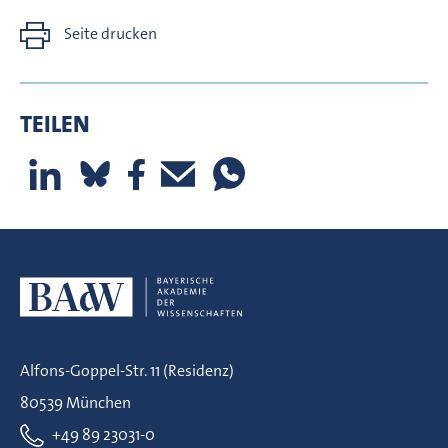
Seite drucken
TEILEN
Alfons-Goppel-Str. 11 (Residenz)
80539 München
+49 89 23031-0