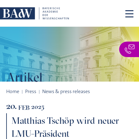
Skip navigation
Artikel
Matthias Tschöp wird neuer LMU-Präsident
Home
Press
News & press releases
20.
2025
FEB
Matthias Tschöp wird neuer
LMU-Präsident