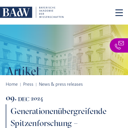
Skip navigation
Artikel
Generationenübergreifende Spitzenforschung – Wissenscha
Home
Press
News & press releases
09.
2024
DEC
Generationenübergreifende
Spitzenforschung –