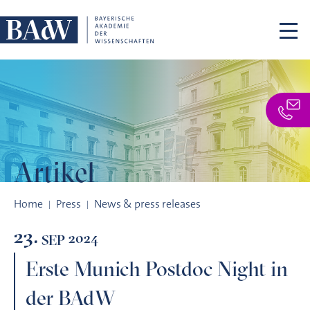
Skip navigation
Artikel
Erste Munich Postdoc Night in der BAdW
Home
Press
News & press releases
23.
2024
SEP
Erste Munich Postdoc Night in
der BAdW