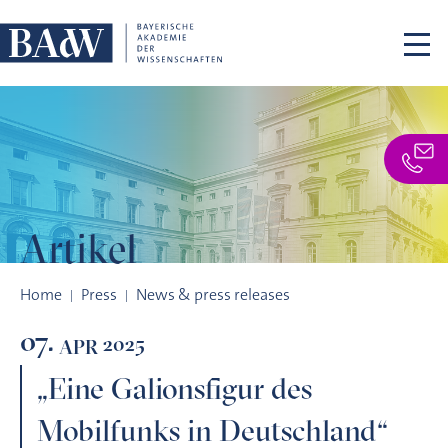
Skip navigation
Artikel
„Eine Galionsfigur des Mobilfunks in Deutschland“
Home
Press
News & press releases
07.
2025
APR
„Eine Galionsfigur des
Mobilfunks in Deutschland“