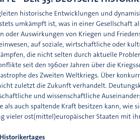
iten historische Entwicklungen und dynamisie
ts umkämpft ist, was in einer Gesellschaft als 
hen oder Auswirkungen von Kriegen und Friede
einwesen, auf soziale, wirtschaftliche oder k
mpfen, die nicht selten durch aktuelle Problem
nflikte seit den 1960er Jahren über die Kriegs
tastrophe des Zweiten Weltkriegs. Über konkur
icht zuletzt die Zukunft verhandelt. Deutungs
lschaftliche und wissenschaftliche Auseinande
e als auch spaltende Kraft besitzen kann, wie s
vieler ost(mittel)europäischer Staaten mit ihr
Historikertages