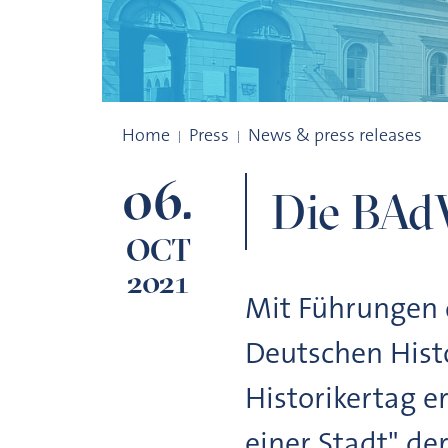
Die BAdW beim 53. Deutschen Historike
Home
Press
News & press releases
06.
Die BAdW
OCT
2021
Mit Führungen d
Deutschen Histo
Historikertag 
einer Stadt" der