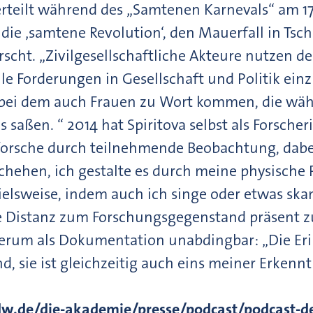
erteilt während des „Samtenen Karnevals“ am 17.
die ‚samtene Revolution‘, den Mauerfall in Tsche
scht. „Zivilgesellschaftliche Akteure nutzen de
e Forderungen in Gesellschaft und Politik einzu
t, bei dem auch Frauen zu Wort kommen, die w
 saßen. “ 2014 hat Spiritova selbst als Forsch
forsche durch teilnehmende Beobachtung, dabe
chehen, ich gestalte es durch meine physische 
elsweise, indem auch ich singe oder etwas sk
die Distanz zum Forschungsgegenstand präsent zu
derum als Dokumentation unabdingbar: „Die Erin
, sie ist gleichzeitig auch eins meiner Erken
dw.de/die-akademie/presse/podcast/podcast-det