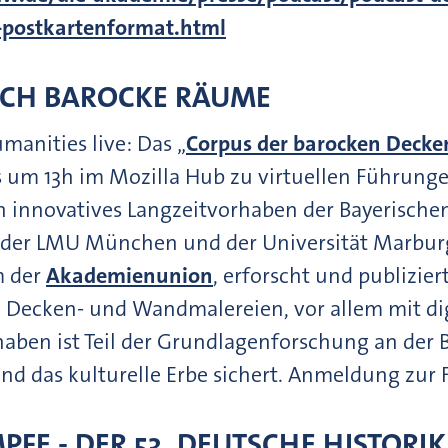
m-postkartenformat.html
CH BAROCKE RÄUME
umanities live: Das „
Corpus der barocken Decke
ls um 13h im Mozilla Hub zu virtuellen Führung
ein innovatives Langzeitvorhaben der Bayerisc
n der LMU München und der Universität Marburg
 der
Akademienunion
, erforscht und publizie
Decken- und Wandmalereien, vor allem mit dig
aben ist Teil der Grundlagenforschung an der B
und das kulturelle Erbe sichert. Anmeldung zur
E - DER 53. DEUTSCHE HISTORI