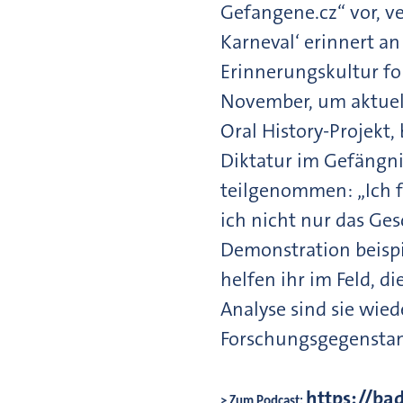
Gefangene.cz“ vor, v
Karneval‘ erinnert an 
Erinnerungskultur for
November, um aktuell
Oral History-Projek
Diktatur im Gefängnis
teilgenommen: „Ich 
ich nicht nur das Ges
Demonstration beispi
helfen ihr im Feld, 
Analyse sind sie wie
Forschungsgegenstand
https://ba
> Zum Podcast: