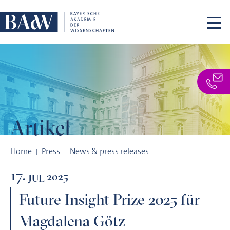
Skip navigation
Artikel
Future Insight Prize 2025 für Magdalena Götz
Home
Press
News & press releases
17.
2025
JUL
Future Insight Prize 2025 für
Magdalena Götz