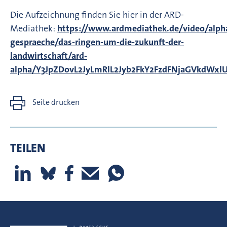
Die Aufzeichnung finden Sie hier in der ARD-
Mediathek:
https://www.ardmediathek.de/video/alph
gespraeche/das-ringen-um-die-zukunft-der-
landwirtschaft/ard-
alpha/Y3JpZDovL2JyLmRlL2Jyb2FkY2FzdFNjaGVkd
Seite drucken
TEILEN