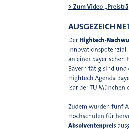
> Zum Video „Preisträ
AUSGEZEICHNET
Der
Hightech-Nachwu
Innovationspotenzial.
an einer bayerischen 
Bayern tätig sind und 
Hightech Agenda Bayer
Isar der TU München d
Zudem wurden fünf Ab
Hochschulen für her
Absolventenpreis
ausg