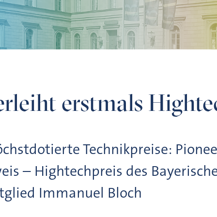
rleiht erstmals Highte
chstdotierte Technikpreise: Pione
weis – Hightechpreis des Bayerisch
tglied Immanuel Bloch