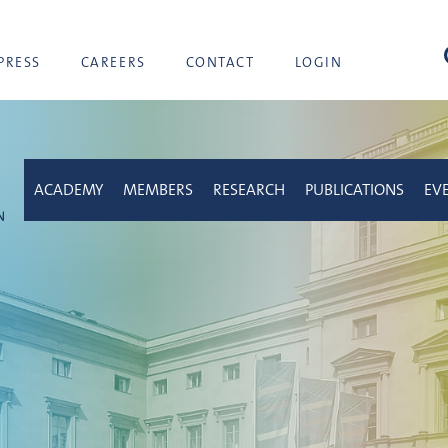
sea
PRESS
CAREERS
CONTACT
LOGIN
ACADEMY
MEMBERS
RESEARCH
PUBLICATIONS
EV