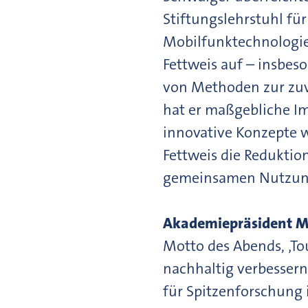
Stiftungslehrstuhl fü
Mobilfunktechnologie
Fettweis auf – insbes
von Methoden zur zuv
hat er maßgebliche Im
innovative Konzepte w
Fettweis die Reduktio
gemeinsamen Nutzung
Akademiepräsident M
Motto des Abends, ‚To
nachhaltig verbessern
für Spitzenforschung 