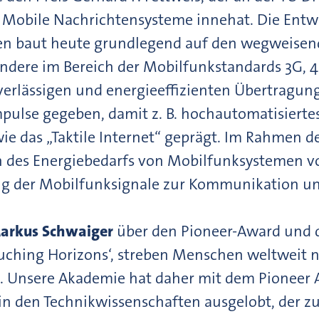
r Mobile Nachrichtensysteme innehat. Die Ent
n baut heute grundlegend auf den wegweisend
ondere im Bereich der Mobilfunkstandards 3G, 
erlässigen und energieeffizienten Übertragun
pulse gegeben, damit z. B. hochautomatisiertes
ie das „Taktile Internet“ geprägt. Im Rahmen de
n des Energiebedarfs von Mobilfunksystemen vo
 der Mobilfunksignale zur Kommunikation und
arkus Schwaiger
über den Pioneer-Award und 
uching Horizons‘, streben Menschen weltweit n
. Unsere Akademie hat daher mit dem Pioneer A
in den Technikwissenschaften ausgelobt, der zug