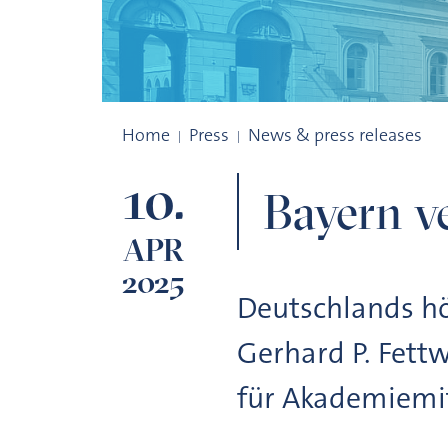
Bayern verleiht erstmals Hightech-Preise
Home
Press
News & press releases
10.
Bayern ve
APR
2025
Deutschlands hö
Gerhard P. Fett
für Akademiemi