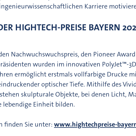
 ingenieurwissenschaftlichen Karriere motivie
ER HIGHTECH-PREISE BAYERN 2025
r den Nachwuchswuchspreis, den Pioneer Award
präsidenten wurden im innovativen PolyJet™-3D
fahren ermöglicht erstmals vollfarbige Drucke m
ndruckender optischer Tiefe. Mithilfe des Vivi
tehen skulpturale Objekte, bei denen Licht, Ma
 lebendige Einheit bilden.
 finden Sie unter:
www.hightechpreise-bayer