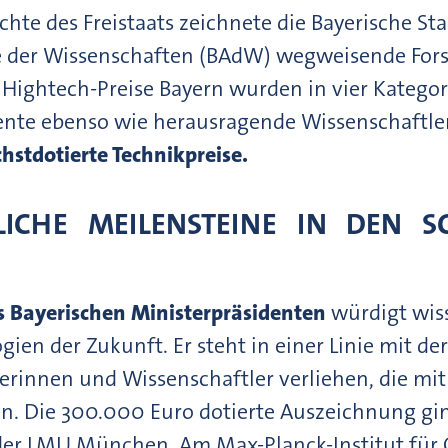
ichte des Freistaats zeichnete die Bayerische 
e der Wissenschaften (BAdW) wegweisende Fo
 Hightech-Preise Bayern wurden in vier Katego
lente ebenso wie herausragende Wissenschaftle
hstdotierte Technikpreise.
LICHE MEILENSTEINE IN DEN S
s Bayerischen Ministerpräsidenten
würdigt wiss
gien der Zukunft. Er steht in einer Linie mit 
erinnen und Wissenschaftler verliehen, die mit
n. Die 300.000 Euro dotierte Auszeichnung gi
er LMU München. Am Max-Planck-Institut für Qu