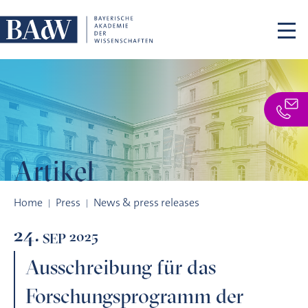
Skip navigation
Artikel
Ausschreibung für das Forschungsprogramm der deutschen
Home
Press
News & press releases
24.
2025
SEP
Ausschreibung für das
Forschungsprogramm der