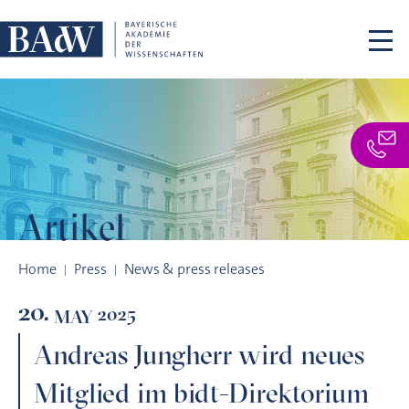
Skip navigation
Artikel
Andreas Jungherr wird neues Mitglied im bidt-Direktorium
Home
Press
News & press releases
20.
2025
MAY
Andreas Jungherr wird neues
Mitglied im bidt-Direktorium