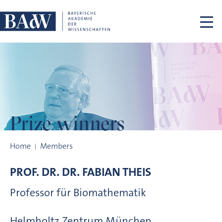
Skip navigation
Prize winners
Prize winners
Home
Members
PROF. DR. DR.
FABIAN
THEIS
Professor für Biomathematik
Helmholtz Zentrum München