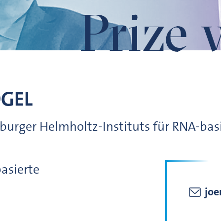
Prize 
GEL
urger Helmholtz-Instituts für RNA-basi
asierte
joe