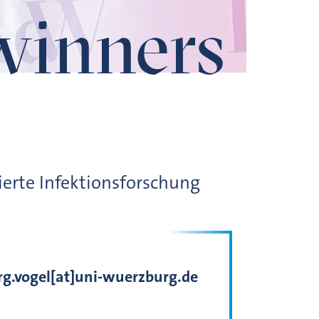
winners
erte Infektionsforschung
rg.vogel[at]uni-wuerzburg.de